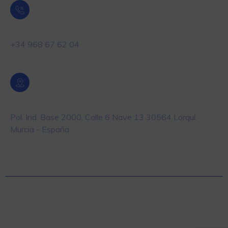
Teléfono
+34 968 67 62 04
Localización
Pol. Ind. Base 2000, Calle 6 Nave 13 30564 Lorquí.
Murcia - España
© 2025 Masiste – Equipos y Soluciones en
Automatización y Pesaje para la industria