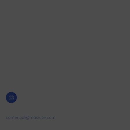
Automatización industrial
Tecnología hormigones
Medición de humedad
Pesaje Industrial
Etiquetado y Control de producto
Dosificación y Control de nivel
Oficina Central Murcia
Email
comercial@masiste.com