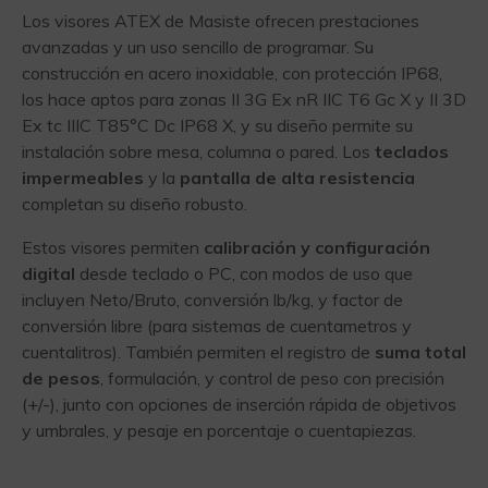
Los visores ATEX de Masiste ofrecen prestaciones
avanzadas y un uso sencillo de programar. Su
construcción en acero inoxidable, con protección IP68,
los hace aptos para zonas II 3G Ex nR IIC T6 Gc X y II 3D
Ex tc IIIC T85°C Dc IP68 X, y su diseño permite su
instalación sobre mesa, columna o pared. Los
teclados
impermeables
y la
pantalla de alta resistencia
completan su diseño robusto.
Estos visores permiten
calibración y configuración
digital
desde teclado o PC, con modos de uso que
incluyen Neto/Bruto, conversión lb/kg, y factor de
conversión libre (para sistemas de cuentametros y
cuentalitros). También permiten el registro de
suma total
de pesos
, formulación, y control de peso con precisión
(+/-), junto con opciones de inserción rápida de objetivos
y umbrales, y pesaje en porcentaje o cuentapiezas.