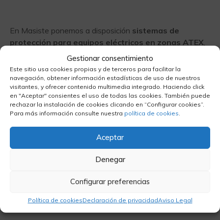
En Masiste ponemos a disposición
sistemas de
protección para equipos eléctricos en zonas ATEX
,
diseñados para adaptarse a entornos de alta seguridad.
Gestionar consentimiento
Estos sistemas pueden contar con protecciones
Este sitio usa cookies propias y de terceros para facilitar la
especiales como envolvente antideflagrante, seguridad
navegación, obtener información estadísticas de uso de nuestros
visitantes, y ofrecer contenido multimedia integrado. Haciendo click
aumentada, seguridad intrínseca, sobrepresión interna,
en "Aceptar" consientes el uso de todas las cookies. También puede
inmersión en aceite, aislante pulverulento y encapsulado.
rechazar la instalación de cookies clicando en “Configurar cookies”.
Para más información consulte nuestra
política de cookies
.
Nuestro equipo de profesionales le asesorará sobre las
opciones más
avanzadas del mercado
en protección
Aceptar
para equipos eléctricos en zonas ATEX, garantizando la
mejor solución para su empresa o negocio.
Denegar
Configurar preferencias
Células de carga
Política de cookies
Declaración de privacidad
Aviso Legal