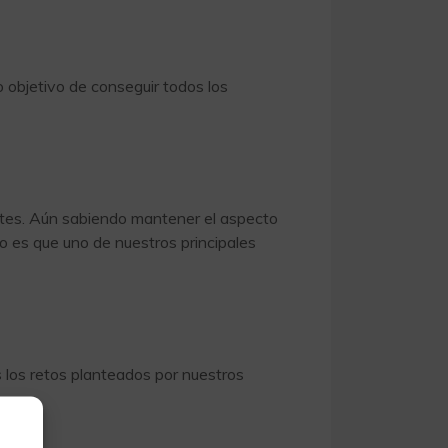
 objetivo de conseguir todos los
entes. Aún sabiendo mantener el aspecto
lo es que uno de nuestros principales
s los retos planteados por nuestros