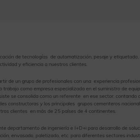
cación de tecnologías de automatización, pesaje y etiquetado, 
tividad y eficiencia a nuestros clientes.
tir de un grupo de profesionales con una experiencia profesion
ro trabajo como empresa especializada en el suministro de equip
ste se consolida como un referente en ese sector, contando co
es constructoras y los principales grupos cementeros nacionale
tros clientes en más de 25 países de 4 continentes.
nte departamento de ingeniería e I+D+i para desarrollo de sol
ación, envasado, paletizado, etc. para diferentes sectores indust