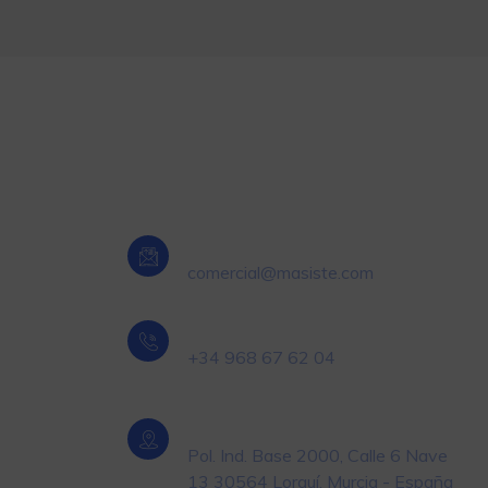
Oficina Central Murcia
Email
comercial@masiste.com
Teléfono
+34 968 67 62 04
Localización
roducto
Pol. Ind. Base 2000, Calle 6 Nave
13 30564 Lorquí. Murcia - España
ivel