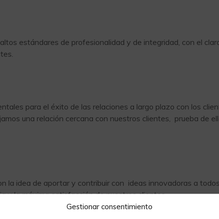
tos estándares de profesionalidad y de integridad, con el claro
tes.
tales para el éxito de las relaciones a largo plazo con los cli
orjamos una relación cercana con nuestros clientes, prueba de el
n la idea de aportar y contribuir con ideas innovadoras a todo
cia y la máxima satisfacción de nuestros clientes.
Gestionar consentimiento