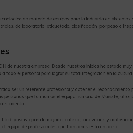
nológico en materia de equipos para la industria en sistemas d
triales, de laboratorio, etiquetado, clasificación por peso e i
res
 ADN de nuestra empresa. Desde nuestros inicios ha estado muy
 a todo el personal para lograr su total integración en la cultur
mitido ser un referente profesional y obtener el reconocimiento
as personas que formamos el equipo humano de Masiste, afrontar
crecimiento.
tud positiva para la mejora continua, innovación y motivación
o el equipo de profesionales que formamos esta empresa.