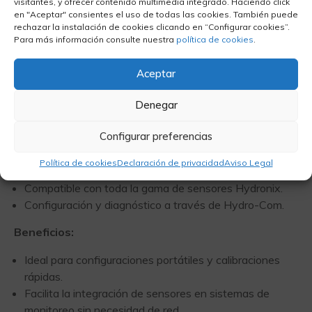
visitantes, y ofrecer contenido multimedia integrado. Haciendo click
en "Aceptar" consientes el uso de todas las cookies. También puede
rechazar la instalación de cookies clicando en “Configurar cookies”.
La
Interfaz Sensor USB
proporciona una conexión
Para más información consulte nuestra
política de cookies
.
directa entre los
sensores de humedad Hydronix
y
cualquier ordenador o portátil. Este módulo permite la
Aceptar
configuración y calibración rápida de sensores como
Hydro-Probe, Hydro-Probe XT, Hydro-Mix y Hydro-
Denegar
Probe Orbiter
mediante el software Hydro-Com.
Configurar preferencias
Características:
Política de cookies
Declaración de privacidad
Aviso Legal
Conexión rápida y directa a través de USB.
Compatible con toda la gama de sensores Hydronix.
Configuración y diagnóstico a través de Hydro-Com.
Beneficios:
Ideal para configuraciones portátiles y calibraciones
rápidas.
Facilita la integración de sensores en sistemas de
monitoreo sin necesidad de red.