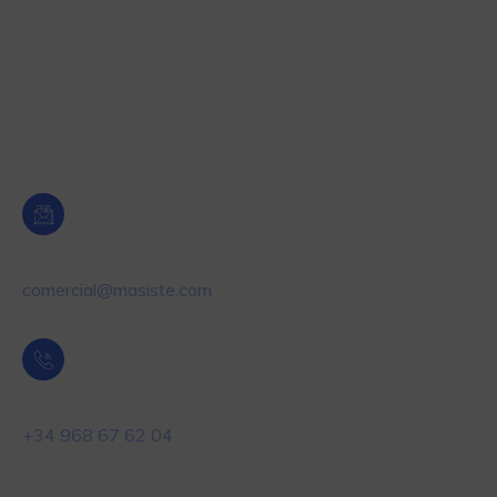
Pesaje Industrial
Etiquetado y Control de producto
Dosificación y Control de nivel
Oficina Central Murcia
Email
comercial@masiste.com
Teléfono
+34 968 67 62 04