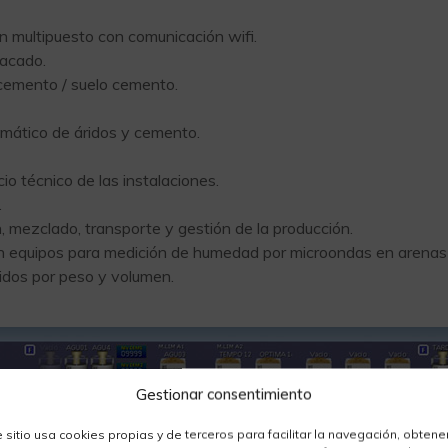
 multipuesto con comunicación wifi.
sacado.
 cemento / suelo cemento.
omático de áridos y cemento.
io técnico de las instalaciones.
.
, mezclado, transporte y gestión de la producción.
on equipos para medición de humedad por microondas en arena
uidos por peso y volumen.
Gestionar consentimiento
e sitio usa cookies propias y de terceros para facilitar la navegación, obtene