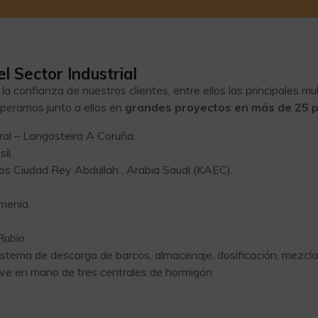
l Sector Industrial
 confianza de nuestros clientes, entre ellos las principales mul
operamos junto a ellos en
grandes proyectos en más de 25 p
al – Langosteira A Coruña.
il.
dos Ciudad Rey Abdullah , Arabia Saudi (KAEC).
menia.
Rubio.
istema de descarga de barcos, almacenaje, dosificación, mezcl
ave en mano de tres centrales de hormigón.