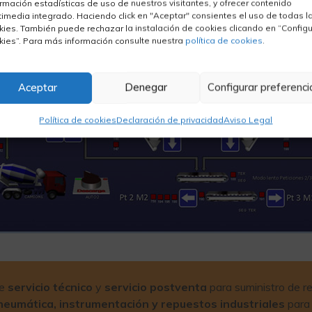
ormación estadísticas de uso de nuestros visitantes, y ofrecer contenido
timedia integrado. Haciendo click en "Aceptar" consientes el uso de todas l
kies. También puede rechazar la instalación de cookies clicando en “Configu
kies”. Para más información consulte nuestra
política de cookies
.
Aceptar
Denegar
Configurar preferenci
Política de cookies
Declaración de privacidad
Aviso Legal
te
servicio técnico
y
servicio postventa
para suministro de r
neumática, instrumentación y repuestos industriales
para 