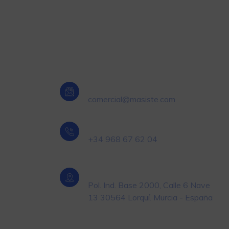
Oficina Central Murcia
Email
comercial@masiste.com
Teléfono
+34 968 67 62 04
Localización
roducto
Pol. Ind. Base 2000, Calle 6 Nave
13 30564 Lorquí. Murcia - España
ivel