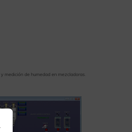
s y medición de humedad en mezcladoras.
r