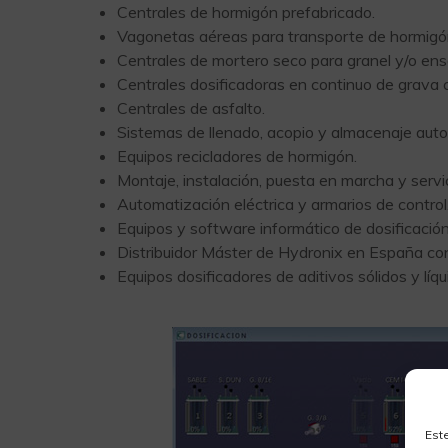
Centrales de hormigón prefabricado.
Vagonetas aéreas para transporte de hormigón
Centrales de mortero seco para granel y/o en
Centrales dosificadoras en continuo de grava
Centrales de asfalto.
Sistemas de llenado, acopio y almacenaje aut
Equipos recicladores de hormigón.
Montaje, instalación, puesta en marcha y servic
Automatización eléctrica y armarios de control
Equipos y software informático de dosificación
Distribuidor Máster de Hydronix en España c
Equipos dosificadores de aditivos sólidos y líq
Est