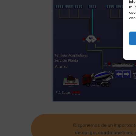
inf
mul
coo
coo
Disponemos de un importan
de carga, caudalímetros, 