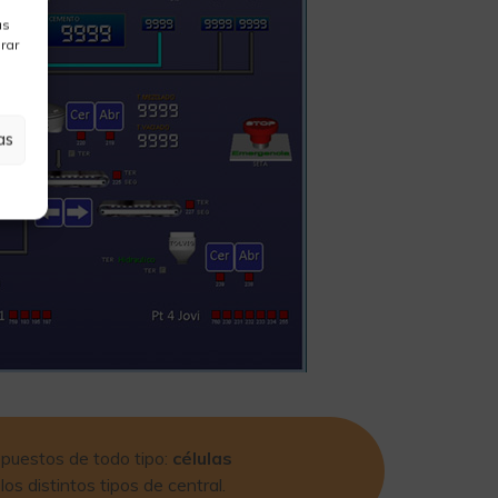
as
rar
as
epuestos de todo tipo:
células
los distintos tipos de central.