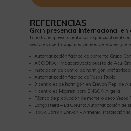
REFERENCIAS
Gran presencia Internacional en e
Nuestra empresa cuenta como principal aval con la
sectores que trabajamos, prueba de ello es que 
Automatización fábrica de cemento Grupo Carr
ACCIONA – Megaproyecto puerto do Acu-Bras
Instalación de central de hormigón prefabrica
Automatización fábrica de Yesos Rubio.
3 centrales de hormigón en Erevan Rep. de Ar
4 centrales Maprein para ENGOA Argelia.
Fábrica de producción de mortero seco Yesos 
Langosteira – La Coruña: Automatización de s
Isolux Corsan Erevan – Armenia: Instalación ll