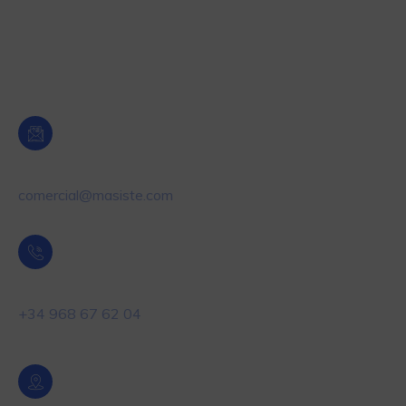
Etiquetado y Control de producto
Dosificación y Control de nivel
Oficina Central Murcia
Email
comercial@masiste.com
Teléfono
+34 968 67 62 04