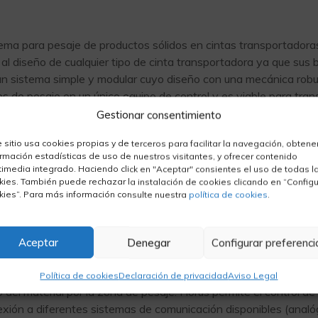
tema para pesaje de productos sólidos en cintas transportador
al diseño de cualquier tipo de cinta transportadora ya que sus
n sistema simple y modular cuyo diseño con una mecánica robus
s de pesaje en un único equipo de control y es viable para tra
icaciones más habituales se presentan en plantas cementeras, mi
Gestionar consentimiento
 y en general, en cualquier industria donde sea necesario conoce
e sitio usa cookies propias y de terceros para facilitar la navegación, obtene
ta.
ormación estadísticas de uso de nuestros visitantes, y ofrecer contenido
timedia integrado. Haciendo click en "Aceptar" consientes el uso de todas l
kies. También puede rechazar la instalación de cookies clicando en “Configu
kies”. Para más información consulte nuestra
política de cookies
.
ma de pesaje continuo sobre todo tipo de cintas transportador
de un producto a granel en una cinta transportadora sin tener qu
Aceptar
Denegar
Configurar preferenci
inta ni nivelar la cantidad de producto que lleva la cinta para 
ntas industriales de residuos sólidos urbanos, un encoder ponder
Política de cookies
Declaración de privacidad
Aviso Legal
 del material por la zona de pesaje. Horus permite el control d
xión a diferentes sistemas de comunicación disponibles (analó