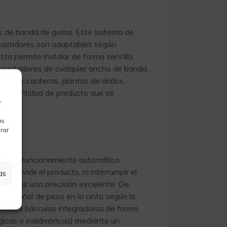
as de banda de goma. Este sistema de
 bastidores son adaptables según
ta permite instalar de forma sencilla
nsportadores de cualquier ancho de banda
nería, canteras, plantas de áridos,
r la cantidad de producto que se
r
as
rar
as. De funcionamiento automático,
e dividir el producto, ni interrumpir el
as
conseguir una precisión excelente. De
a la señal de peso en la cinta según la
e cuatro básculas integradoras de forma
gicas o inalámbricas) mediante un