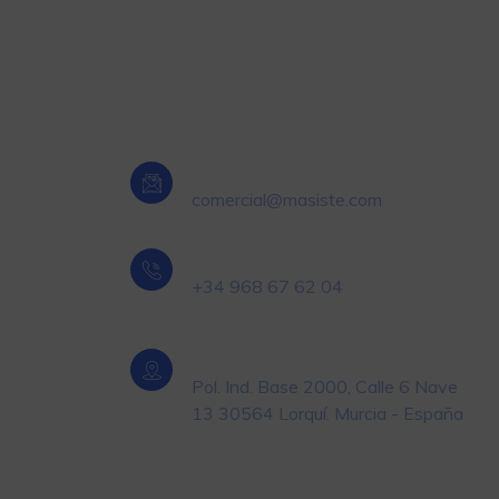
Oficina Central Murcia
Email
comercial@masiste.com
Teléfono
+34 968 67 62 04
Localización
roducto
Pol. Ind. Base 2000, Calle 6 Nave
13 30564 Lorquí. Murcia - España
ivel