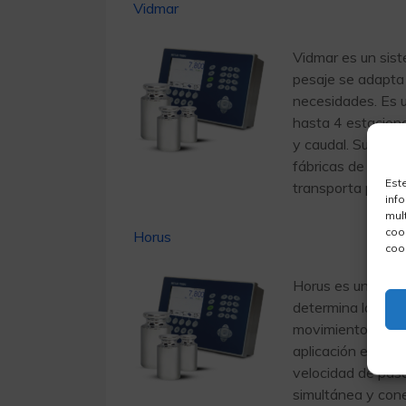
Vidmar
Vidmar es un sis
pesaje se adapta 
necesidades. Es u
hasta 4 estacione
y caudal. Sus apl
fábricas de hielo
Est
transporta por cin
inf
mul
coo
Horus
coo
Horus es un siste
determina la masa 
movimiento de la c
aplicación en pla
velocidad de paso
simultánea y cone