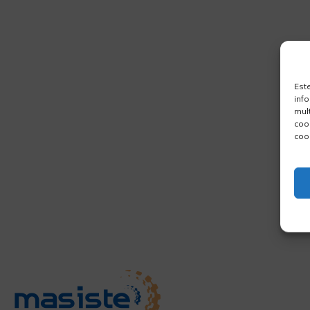
Est
inf
mul
coo
coo
Empresa