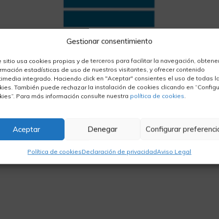
Gestionar consentimiento
e sitio usa cookies propias y de terceros para facilitar la navegación, obtene
ormación estadísticas de uso de nuestros visitantes, y ofrecer contenido
timedia integrado. Haciendo click en "Aceptar" consientes el uso de todas l
kies. También puede rechazar la instalación de cookies clicando en “Configu
kies”. Para más información consulte nuestra
política de cookies
.
Aceptar
Denegar
Configurar preferenci
Política de cookies
Declaración de privacidad
Aviso Legal
Servicios