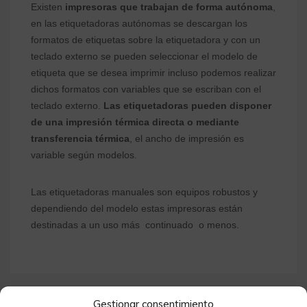
Existen
impresoras que trabajan de forma autónoma
,
en las etiquetadoras autónomas se descargan los
formatos de etiquetas sobre la etiquetadora y con un
teclado externo se pueden seleccionar el modelo de
etiqueta que se desea imprimir incluso podemos realizar
dichos formatos con variables que se escriban con el
teclado externo.
Las etiquetadoras pueden disponer
de una impresión térmica directa o mediante
transferencia térmica
, el ancho de impresión es
variable según modelos.
Las etiquetadoras manuales son equipos robustos y
dependiendo del modelo estas impresoras están
destinadas a un uso más continuado o menos.
Gestionar consentimiento