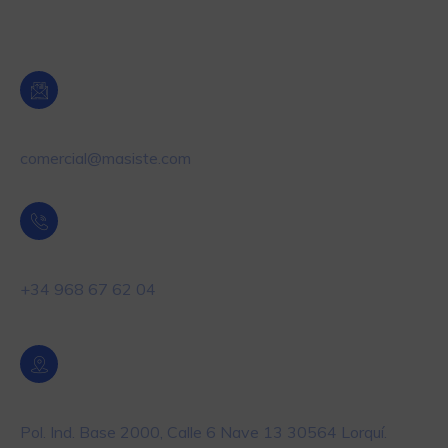
Oficina Central Murcia
Email
comercial@masiste.com
Teléfono
+34 968 67 62 04
Localización
Pol. Ind. Base 2000, Calle 6 Nave 13 30564 Lorquí.