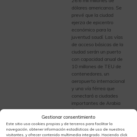
26.6 mil millones de
dólares americanos. Se
prevé que la ciudad
ejerza de epicentro
económico para la
juventud saudí. Las vías
de acceso básicas de la
ciudad serán un puerto
con capacidad anual de
10 millones de TEU de
contenedores, un
aeropuerto internacional
y una vía férrea que
conectará a ciudades
importantes de Arabia
Saudita.
Gestionar consentimiento
Este sitio usa cookies propias y de terceros para facilitar la
navegación, obtener información estadísticas de uso de nuestros
visitantes, y ofrecer contenido multimedia integrado. Haciendo click