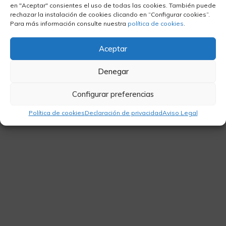
en "Aceptar" consientes el uso de todas las cookies. También puede
rechazar la instalación de cookies clicando en “Configurar cookies”.
Para más información consulte nuestra
política de cookies
.
Aceptar
Denegar
Síganos
Configurar preferencias
Política de cookies
Declaración de privacidad
Aviso Legal
Empresa
Sobre nosotros
Noticias
Descargas